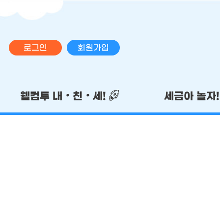
로그인
회원가입
메인 메뉴
웰컴투 내‧친‧세!
세금아 놀자