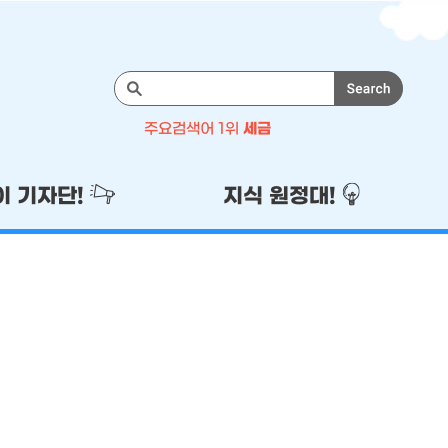
검
색
주요검색어 1위
세금
주
1위
세금
이 기자단!
지식 원정대!
2위
기자단
3위
이벤트
4위
국세청
5위
성실납세