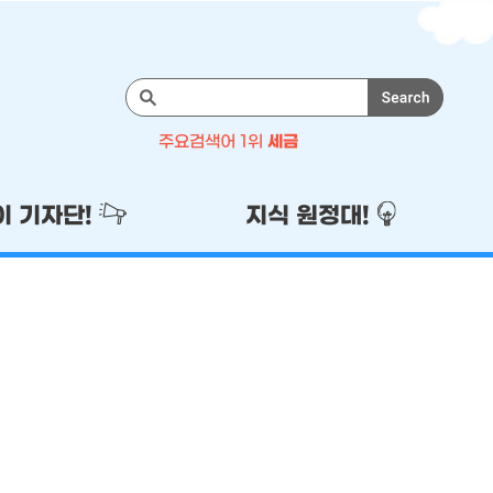
검
색
주요검색어 1위
세금
주
1위
세금
이 기자단!
지식 원정대!
2위
기자단
3위
이벤트
4위
국세청
5위
성실납세