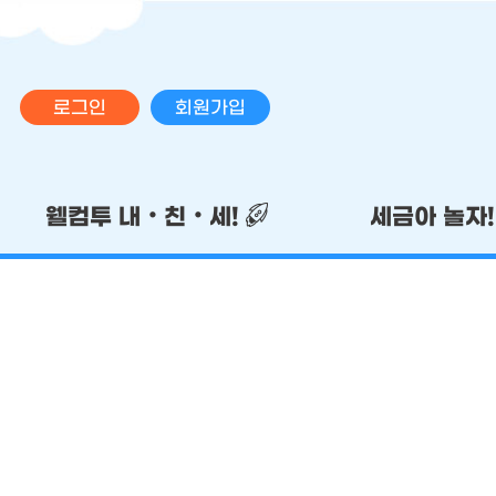
로그인
회원가입
메인 메뉴
웰컴투 내‧친‧세!
세금아 놀자