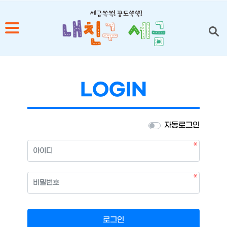
1
2
LOGIN
3
4
자동로그인
5
필수
아이디
필수
비밀번호
로그인