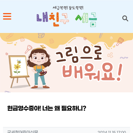
1
2
3
4
5
현금영수증아! 너는 왜 필요하니?
작성자 정보
작성
작성일
국세청어린이신문
2024.11.15 17:00