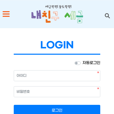
1
2
LOGIN
3
4
자동로그인
5
필수
아이디
필수
비밀번호
로그인