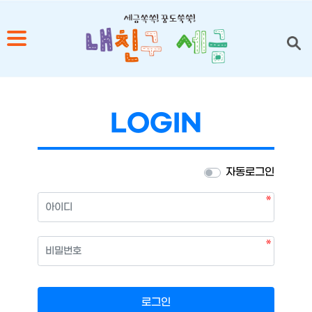
1
2
LOGIN
3
4
자동로그인
5
필수
아이디
필수
비밀번호
로그인