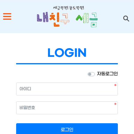
1
2
LOGIN
3
4
자동로그인
5
필수
아이디
필수
비밀번호
로그인