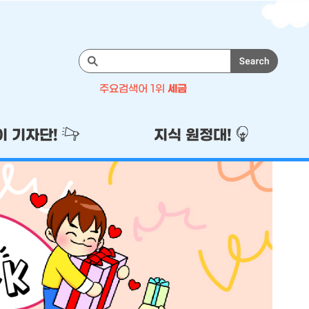
검
색
주요검색어 1위
세금
주
1위
세금
이 기자단!
지식 원정대!
2위
기자단
3위
이벤트
4위
국세청
5위
성실납세