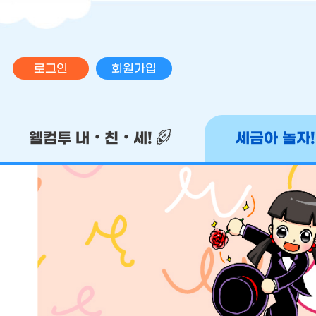
로그인
회원가입
메인 메뉴
웰컴투 내‧친‧세!
세금아 놀자