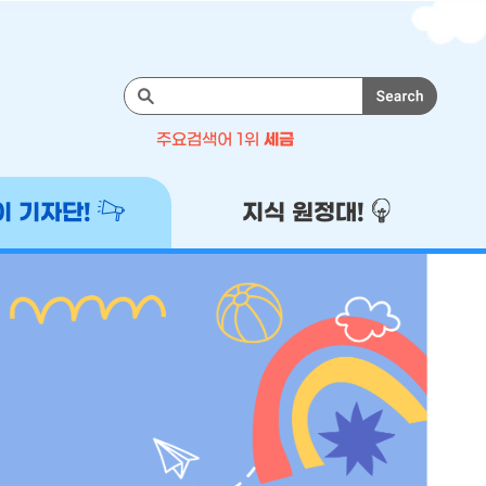
검
색
주요검색어 1위
세금
주
1위
세금
이 기자단!
지식 원정대!
2위
기자단
3위
이벤트
4위
국세청
5위
성실납세