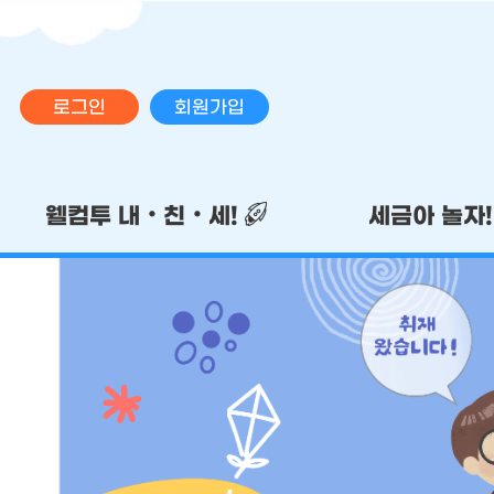
로그인
회원가입
메인 메뉴
웰컴투 내‧친‧세!
세금아 놀자