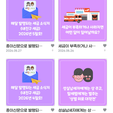
종이신문으로 발행되는
세금이 부족하거나 사라
0
0
등록일
등록일
<내 친구 세금> 2026
지면 어떤 일이 일어날
2026.05.27
2026.05.26
년 5월…
까요?
종이신문으로 발행되는
성실납세자에게는 상 주