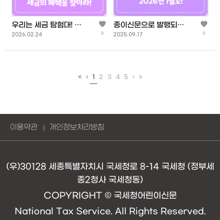
우리는 세금 탐험대! 학
종이신문으로 발행되는
0
0
등록일
등록일
교에서 누리는 세금의
<내 친구 세금> 2026
2026.02.24
2025.09.17
혜택을 찾…
년 1월…
(current)
(next)
(last)
1
2
3
4
5
이용약관
개인정보처리방침
(우)30128 세종특별자치시 국세청로 8-14 국세청 (정부세
종2청사 국세청동)
COPYRIGHT © 국세청어린이신문
National Tax Service. All Rights Reserved.