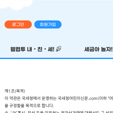
로그인
회원가입
메인 메뉴
웰컴투 내‧친‧세!
세금아 놀자
제1조(목적)
이 약관은 국세청에서 운영하는 국세청어린이신문.com(이하 “어
을 규정함을 목적으로 합니다.
※「PC통신, 무선 등을 이용하는 전자상거래에 대해서도 그 성질