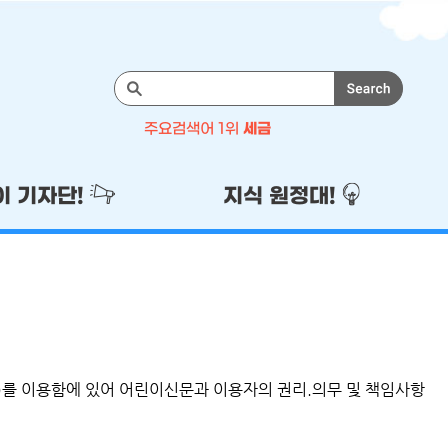
검
색
주요검색어 1위
세금
주
1위
세금
이 기자단!
지식 원정대!
2위
기자단
3위
이벤트
4위
국세청
5위
성실납세
)를 이용함에 있어 어린이신문과 이용자의 권리.의무 및 책임사항