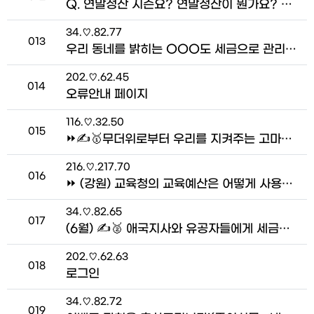
Q. 연말정산 시즌요? 연말정산이 뭔가요? 정확히 알려주세요! > 펀펀한 세금 Talk
접속자
34.♡.82.77
번호
013
우리 동네를 밝히는 OOO도 세금으로 관리해요! > 세금이 사라졌어요!
접속자
202.♡.62.45
번호
014
오류안내 페이지
접속자
116.♡.32.50
번호
015
⏩✍🥇무더위로부터 우리를 지켜주는 고마운 세금 이야기_김수연 명예기자 > 우리 동네 세금 이슈
접속자
216.♡.217.70
번호
016
⏩ (강원) 교육청의 교육예산은 어떻게 사용될까요?_고준 명예기자 > 우리 동네 세금 이슈
접속자
34.♡.82.65
번호
017
(6월) ✍🥈 애국지사와 유공자들에게 세금으로 지원하는 정책은? _김연우 기자 > 기자단 네트워크
접속자
202.♡.62.63
번호
018
로그인
접속자
34.♡.82.72
번호
019