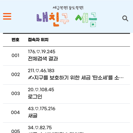
현재 접속자 목록
1
번호
접속자 위치
2
접속자
176.♡.19.245
번호
001
3
전체검색 결과
4
접속자
211.♡.46.183
번호
002
5
✍지구를 보호하기 위한 세금 ‘탄소세’를 소개합니다! _진수민 명예기자 > 어린이 기자가 간다!
접속자
20.♡.108.45
번호
003
로그인
접속자
43.♡.175.216
번호
004
새글
접속자
34.♡.82.75
번호
005