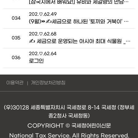
[삼국지에서 배워요!] 유비와 제갈량의 만남을 뜻하는 사자성어는? > 아는 것이 힘!
접속자
202.♡.62.49
번호
034
(9월)⏩✍세금으로 하나된 ‘토끼와 거북이’ 이야기!_강우현 기자 > 기자단 네트워크
접속자
202.♡.62.68
번호
035
✍️ 세금으로 운영되는 아시아 최대 식물원 _오윤성 기자 > 우리 동네 세금 이슈
접속자
202.♡.62.64
번호
036
로그인
이용약관
개인정보처리방침
(우)30128 세종특별자치시 국세청로 8-14 국세청 (정부세
종2청사 국세청동)
COPYRIGHT © 국세청어린이신문
National Tax Service. All Rights Reserved.