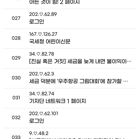
아는 것이 힘! 2 페이지
접속자
202.♡.62.89
번호
027
로그인
접속자
167.♡.126.27
번호
028
국세청 어린이신문
접속자
34.♡.82.78
번호
029
[진실 혹은 거짓] 세금을 늦게 내면 불이익이 있다는데 사실인가요? > 펀펀한 세금 Talk
접속자
202.♡.62.3
번호
030
세금 덕분에 ‘우주항공 그림대회’에 참가할 수 있었어요! > 세송이와 세륜이의 그림일기
접속자
34.♡.82.74
번호
031
기자단 네트워크 1 페이지
접속자
202.♡.62.101
번호
032
로그인
접속자
9.♡.48.2
번호
033