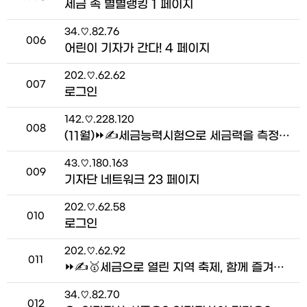
세금 속 별별랭킹 1 페이지
접속자
34.♡.82.76
번호
006
어린이 기자가 간다! 4 페이지
접속자
202.♡.62.62
번호
007
로그인
접속자
142.♡.228.120
번호
008
(11월)⏩✍세금능력시험으로 세금력을 측정해 보세요!_강지민 기자 > 기자단 네트워크
접속자
43.♡.180.163
번호
009
기자단 네트워크 23 페이지
접속자
202.♡.62.58
번호
010
로그인
접속자
202.♡.62.92
번호
011
⏩✍🥇세금으로 열린 지역 축제, 함께 즐겨요!_심소윤 명예기자 > 우리 동네 세금 이슈
접속자
34.♡.82.70
번호
012