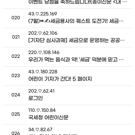
이벤트 당첨을 축하드립니다!(종이신문 <내 친구 세금> 신청 이벤트!) > 내‧친‧세 이벤트
접속자
43.♡.225.169
번호
020
(7월)⏩✍세금용사의 퀘스트 도전기! 세금으로 세상을 바꾸는 방법_김태민 기자 > 기자단 네트워크
접속자
202.♡.62.106
번호
021
[기자단 심사과제] 세금으로 운영하는 공공자전거, 얼마나 알고 계신가요?_황아윤 기자 > 기자단 네트워크
접속자
220.♡.108.146
번호
022
우리가 먹는 음식과 약! ‘세금’ 덕분에 믿고 먹을 수 있어요! > 펀펀한 세금 Talk
접속자
43.♡.180.228
번호
023
어린이 기자가 간다! 5 페이지
접속자
202.♡.62.41
번호
024
로그인
접속자
110.♡.150.84
번호
025
국세청 어린이신문
접속자
34.♡.82.67
번호
026