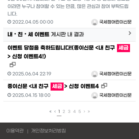
이라면 누구나 참여할 수 있는 만큼, 많은 관심과 참여 부탁드립
니다.
2022.04.05 00:00
국세청어린이신문
게시
내‧친‧세 이벤트
게시판 내 결과
이벤트 당첨을 축하드립니다!(종이신문 <내 친구
세금
> 신청 이벤트4!)
새창으로 보기
2025.06.04 22:19
국세청어린이신문
새창으로 보기
종이신문 <내 친구
세금
> 신청 이벤트4
2025.04.15 18:00
국세청어린이신문
(current)
(next)
(last)
1
2
3
4
5
이용약관
개인정보처리방침