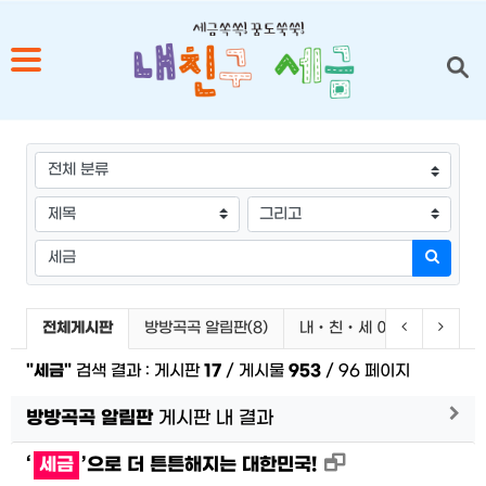
1
그룹
2
3
검색조건
검색방법
4
검색어
검색하
5
검색 게시판 목록
이전 게시판
다음 
전체게시판
방방곡곡 알림판(8)
내‧친‧세 이벤트(9)
줌
"세금"
검색 결과 : 게시판
17
/ 게시물
953
/ 96 페이지
게시
방방곡곡 알림판
게시판 내 결과
새창으로 보기
‘
세금
’으로 더 튼튼해지는 대한민국!