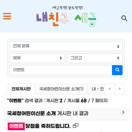
1
그룹
2
3
검색조건
검색방법
4
검색어
검색하
5
검색 게시판 목록
이전 게시판
다음 
전체게시판
국세청어린이신문 소개(1)
내‧친‧세 이벤트(67
"이벤트"
검색 결과 : 게시판
2
/ 게시물
68
/ 7 페이지
게시
국세청어린이신문 소개
게시판 내 결과
새창으로 보기
이벤트
당첨을 축하드립니다.