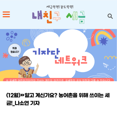
1
2
3
4
5
(12월)⏩알고 계신가요? 농어촌을 위해 쓰이는 세
금!_나소연 기자