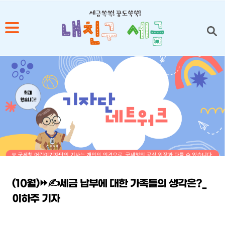
1
2
3
4
5
(10월)⏩✍세금 납부에 대한 가족들의 생각은?_
이하주 기자