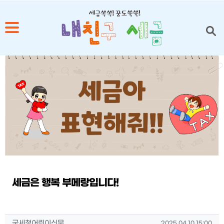
1
2
3
4
5
세금은 행복 부메랑입니다!
작성자 정보
작성
작성일
국세청어린이신문
2025.04.10 15:00